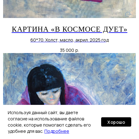
КАРТИНА «В КОСМОСЕ ДУЕТ»
TELEGRAM
|
60*70. Холст, масло, акрил. 2025 год
WHATSAPP
|
VKONTAKTE
|
35 000
р.
INSTAGRAM
*
Екатеринбург, Россия
Minikaeva.Olga@gmail.com
*Запрещённая в России организация
Используя данный сайт, вы даете
согласие на использование файлов
Хорошо
cookie, которые помогают сделать его
удобнее для вас.
Подробнее