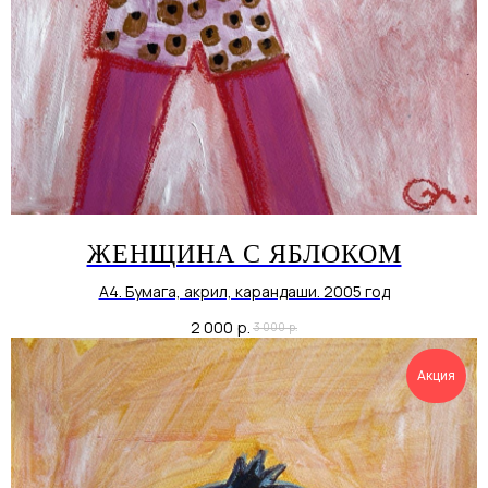
ЖЕНЩИНА С ЯБЛОКОМ
А4. Бумага, акрил, карандаши. 2005 год
2 000
р.
3 000
р.
Акция